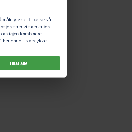
å måle ytelse, tilpasse vår
rmasjon som vi samler inn
kan igjen kombinere
i ber om ditt samtykke.
Tillat alle